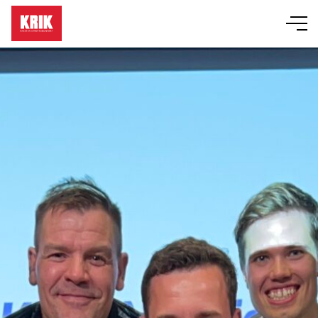
Läger
Event
KRIK-grupper
Bibelskola
Om KRIK
Butik