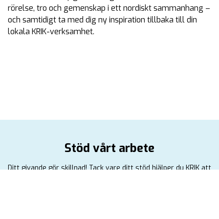
rörelse, tro och gemenskap i ett nordiskt sammanhang –
och samtidigt ta med dig ny inspiration tillbaka till din
lokala KRIK-verksamhet.
Stöd vårt arbete
Ditt givande gör skillnad! Tack vare ditt stöd hjälper du KRIK att
växa och bidrar därmed till att nå ut med evangeliet om Jesus
genom idrott.