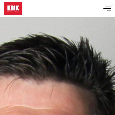
Läger
Event
KRIK-grupper
Bibelskola
Om KRIK
Butik