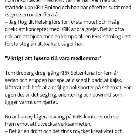
Första kontakten med KRIK var när han var med och
startade upp KRIK Finland och han har därefter suttit med
i styrelsen under flera år.
– Jag flög till Helsingfors för första mötet och insåg
direkt att konceptet med KRIK är bra grejer. Det är ofta
enklare att bjuda med en kompis till en KRIK-samling i ett
första steg än till kyrkan, säger han.
”Viktigt att lyssna till våra medlemmar”
Tom Broberg drog igång KRIK Sollentuna för fem år
sedan och gruppen har spelat discgolf, paddlat kajak,
klättrat och haft alla möjliga bollsporter på schemat. För
egen del är det segling, orientering och downhill som
ligger varmt om hjärtat.
Nu är han ny lägeransvarig på KRIK-kontoret och ser
fram emot att utveckla verksamheten.
– Det är en dröm och det finns mycket kreativitet och