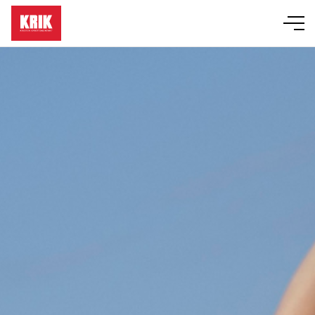
Läger
Event
KRIK-grupper
Bibelskola
Om KRIK
Butik