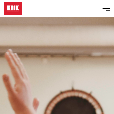
Läger
Event
KRIK-grupper
Bibelskola
Om KRIK
Butik