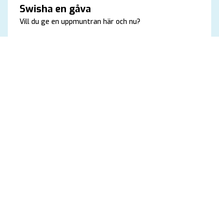
Swisha en gåva
Vill du ge en uppmuntran här och nu?
En swishgåva ger KRIK en extra skjuts i det dagliga
arbetet och hjälper oss att satsa där det behövs som
mest för stunden. Varje bidrag är en värdefull hälsning
som gör skillnad direkt.
Swisha en gåva
KRIK vill skapa idrottsglädje, trosglädje och