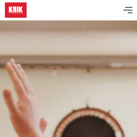
Läger
Event
KRIK-grupper
Bibelskola
Om KRIK
Butik