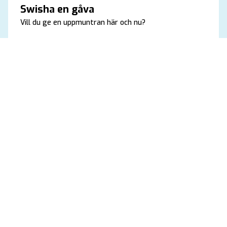
Swisha en gåva
Vill du ge en uppmuntran här och nu?
En swishgåva ger KRIK en extra skjuts i det dagliga
arbetet och hjälper oss att satsa där det behövs som
mest för stunden. Varje bidrag är en värdefull hälsning
som gör skillnad direkt.
Swisha en gåva
KRIK vill skapa idrottsglädje, trosglädje och