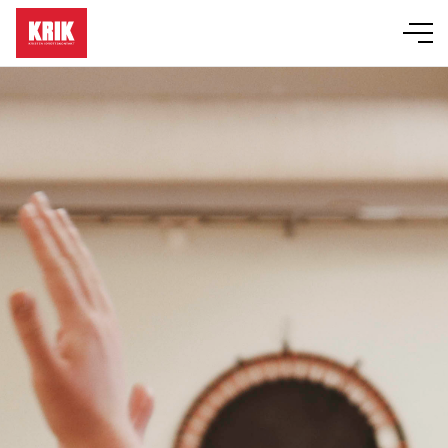
Läger
Event
KRIK-grupper
Bibelskola
Om KRIK
Butik