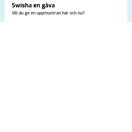
Swisha en gåva
Vill du ge en uppmuntran här och nu?
En swishgåva ger KRIK en extra skjuts i det dagliga
arbetet och hjälper oss att satsa där det behövs som
mest för stunden. Varje bidrag är en värdefull hälsning
som gör skillnad direkt.
Swisha en gåva
KRIK vill skapa idrottsglädje, trosglädje och