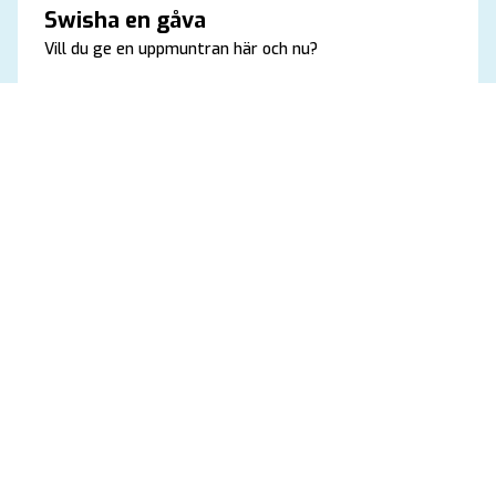
Swisha en gåva
Vill du ge en uppmuntran här och nu?
En swishgåva ger KRIK en extra skjuts i det dagliga
arbetet och hjälper oss att satsa där det behövs som
mest för stunden. Varje bidrag är en värdefull hälsning
som gör skillnad direkt.
Swisha en gåva
KRIK vill skapa idrottsglädje, trosglädje och