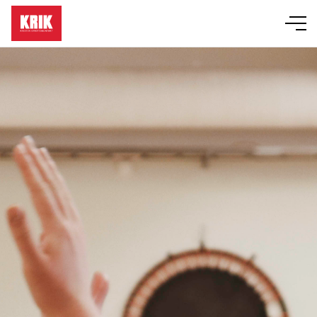
Läger
Event
KRIK-grupper
Bibelskola
Om KRIK
Butik