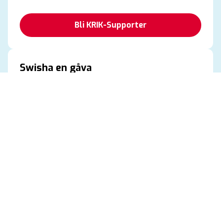
Bli KRIK-Supporter
Swisha en gåva
Vill du ge en uppmuntran här och nu?
En swishgåva ger KRIK en extra skjuts i det dagliga
arbetet och hjälper oss att satsa där det behövs som
mest för stunden. Varje bidrag är en värdefull hälsning
som gör skillnad direkt.
Swisha en gåva