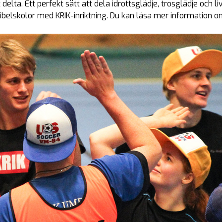
delta. Ett perfekt sätt att dela idrottsglädje, trosglädje och l
 bibelskolor med KRIK-inriktning. Du kan läsa mer information 