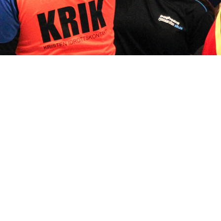
Stöd vårt arbete
givande gör skillnad! Tack vare ditt stöd hjälper du KRIK att växa och 
därmed till att nå ut med evangeliet om Jesus genom idrott.