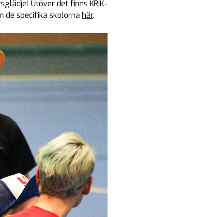
ivsglädje! Utöver det finns KRIK-
om de specifika skolorna
här
.