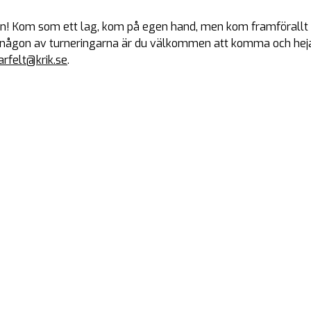
! Kom som ett lag, kom på egen hand, men kom framförallt s
a i någon av turneringarna är du välkommen att komma och hej
tarfelt@krik.se
.
Stöd vårt arbete
givande gör skillnad! Tack vare ditt stöd hjälper du KRIK att växa och 