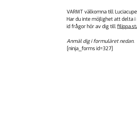
VARMT välkomna till Luciacupen
Har du inte möjlighet att delt
id frågor hör av dig till
filippa.s
Anmäl dig i formuläret nedan.
[ninja_forms id=327]
Ditt 