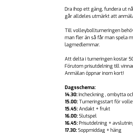
Dra ihop ett gäng, fundera ut n
går alldeles utmärkt att anmäla 
Till volleybollturneringen behöv
man fler än så får man spela me
lagmedlemmar.
Att delta i turneringen kostar 5
Förutom prisutdelning till vin
Anmälan öppnar inom kort!
Dagsschema:
14.30:
Incheckning , ombytta oc
15.00:
Turneringsstart för voll
15.45:
Andakt + frukt
16.00:
Slutspel
16.45:
Prisutdelning + avslutni
17.30:
Soppmiddag + häng