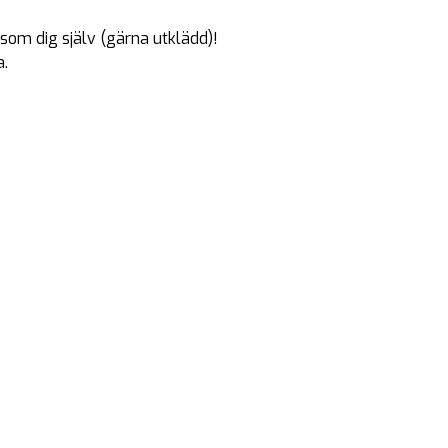
om dig själv (gärna utklädd)!
a.
bidrar