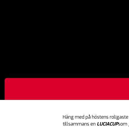
Häng med på höstens roligaste 
tillsammans en
LUCIACUP
som g