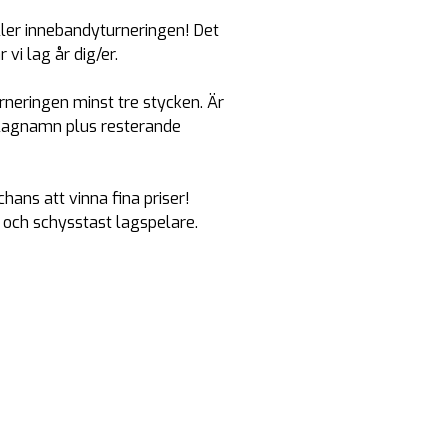
eller innebandyturneringen! Det
vi lag år dig/er.
urneringen minst tre stycken. Är
i lagnamn plus resterande
hans att vinna fina priser!
 och schysstast lagspelare.