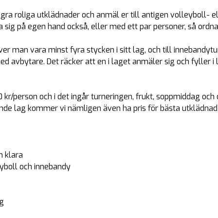
ågra roliga utklädnader och anmäl er till antigen volleyboll- 
sig på egen hand också, eller med ett par personer, så ordnar 
er man vara minst fyra stycken i sitt lag, och till innebandyt
d avbytare. Det räcker att en i laget anmäler sig och fyller 
0 kr/person och i det ingår turneringen, frukt, soppmiddag och c
nande lag kommer vi nämligen även ha pris för bästa utklädnad
h klara
eyboll och innebandy
ng